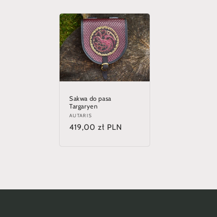
c
j
a
:
Sakwa do pasa
Targaryen
Dostawca:
AUTARIS
Cena
419,00 zł PLN
regularna