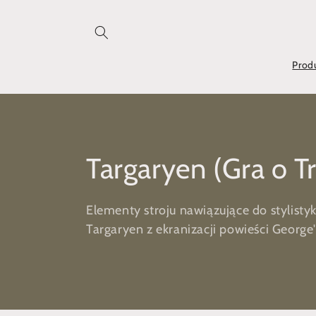
Przejdź
do treści
Prod
K
Targaryen (Gra o T
o
Elementy stroju nawiązujące do stylistyk
Targaryen z ekranizacji powieści George
l
e
k