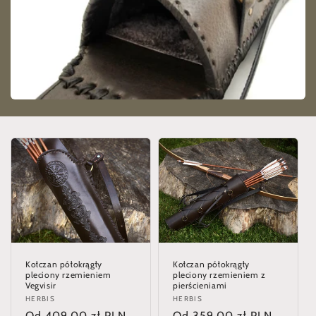
:
Kołczan półokrągły
Kołczan półokrągły
pleciony rzemieniem
pleciony rzemieniem z
Vegvisir
pierścieniami
Dostawca:
HERBIS
Dostawca:
HERBIS
Cena
Od 409,00 zł PLN
Cena
Od 359,00 zł PLN