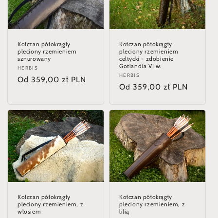
Kołczan półokrągły
Kołczan półokrągły
pleciony rzemieniem
pleciony rzemieniem
sznurowany
celtycki - zdobienie
Gotlandia VI w.
Dostawca:
HERBIS
Dostawca:
HERBIS
Cena
Od 359,00 zł PLN
Cena
Od 359,00 zł PLN
regularna
regularna
Kołczan półokrągły
Kołczan półokrągły
pleciony rzemieniem, z
pleciony rzemieniem, z
włosiem
lilią