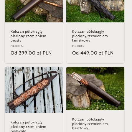
Kołczan półokrągły
Kołczan półokrągły
pleciony rzemieniem
pleciony rzemieniem
prosty
lamelkowy
Dostawca:
HERBIS
Dostawca:
HERBIS
Cena
Od 299,00 zł PLN
Cena
Od 449,00 zł PLN
regularna
regularna
Kołczan półokrągły
Kołczan półokrągły
pleciony rzemieniem,
pleciony rzemieniem
basztowy
Gislevold