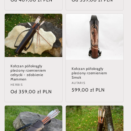
regularna
regularna
Kołczan półokrągły
Kołczan półokrągły
pleciony rzemieniem
pleciony rzemieniem
celtycki - zdobienie
Smok
Mammen
Dostawca:
AUTARIS
Dostawca:
HERBIS
Cena
599,00 zł PLN
Cena
Od 359,00 zł PLN
regularna
regularna