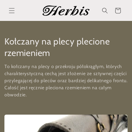
Przejdź
do treści
Koszyk
K
Kołczany na plecy plecione
o
rzemieniem
l
To kołczany na plecy o przekroju półokrągłym, których
e
charakterystyczną cechą jest złożenie ze sztywnej części
przylegającej do pleców oraz bardziej delikatnego frontu.
k
Całość jest ręcznie pleciona rzemieniem na całym
obwodzie.
c
j
a