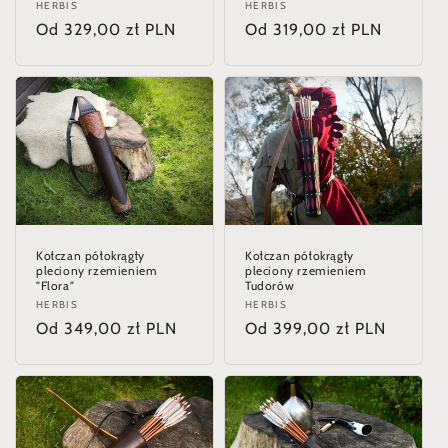
Dostawca:
HERBIS
Dostawca:
HERBIS
Cena
Od 329,00 zł PLN
Cena
Od 319,00 zł PLN
regularna
regularna
Kołczan półokrągły
Kołczan półokrągły
pleciony rzemieniem
pleciony rzemieniem
"Flora"
Tudorów
Dostawca:
HERBIS
Dostawca:
HERBIS
Cena
Od 349,00 zł PLN
Cena
Od 399,00 zł PLN
regularna
regularna