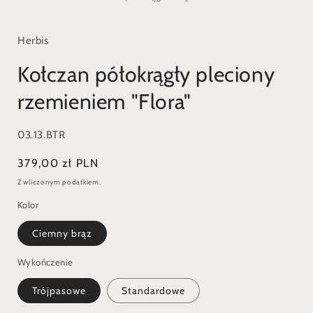
w
oknie
modalnym
Herbis
Kołczan półokrągły pleciony
rzemieniem "Flora"
SKU:
03.13.BTR
Cena
379,00 zł PLN
regularna
Z wliczonym podatkiem.
Kolor
Ciemny brąz
Wykończenie
Trójpasowe
Standardowe