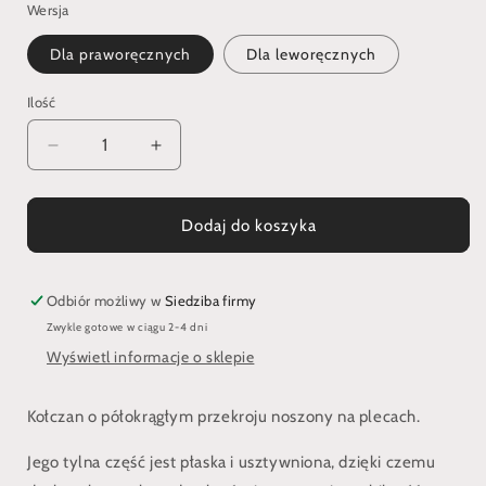
Wersja
Dla praworęcznych
Dla leworęcznych
Ilość
Zmniejsz
Zwiększ
ilość
ilość
dla
dla
Kołczan
Kołczan
Dodaj do koszyka
półokrągły
półokrągły
pleciony
pleciony
rzemieniem
rzemieniem
Odbiór możliwy w
Siedziba firmy
&quot;Flora&quot;
&quot;Flora&quot;
Zwykle gotowe w ciągu 2-4 dni
Wyświetl informacje o sklepie
Kołczan o półokrągłym przekroju noszony na plecach.
Jego tylna część jest płaska i usztywniona, dzięki czemu