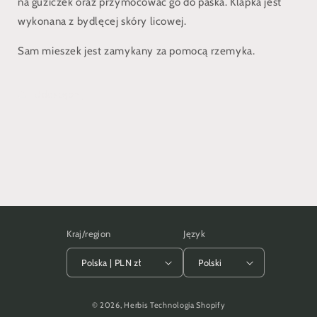
na guziczek oraz przymocować go do paska. Klapka jest
wykonana z bydlęcej skóry licowej.
Sam mieszek jest zamykany za pomocą rzemyka.
Udostępnij
Kraj/region
Język
Polska | PLN zł
Polski
Metody
© 2026,
Herbis
Technologia Shopify
płatności