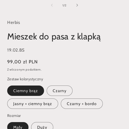
multimedia
1
z
1
/
2
w
oknie
modalnym
Herbis
Mieszek do pasa z klapką
SKU:
19.02.BS
Cena
99,00 zł PLN
regularna
Z wliczonym podatkiem.
Zestaw kolorystyczny
Ciemny brąz
Czarny
Jasny + ciemny brąz
Czarny + bordo
Rozmiar
Mały
Duży