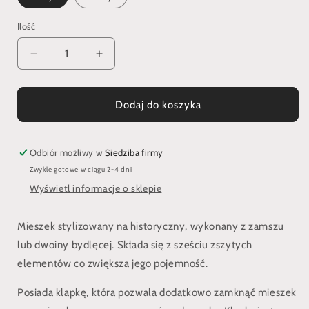
Ilość
Zmniejsz
Zwiększ
ilość
ilość
dla
dla
Mieszek
Mieszek
Dodaj do koszyka
do
do
pasa
pasa
z
z
Odbiór możliwy w
Siedziba firmy
klapką
klapką
Zwykle gotowe w ciągu 2-4 dni
Wyświetl informacje o sklepie
Mieszek stylizowany na historyczny, wykonany z zamszu
lub dwoiny bydlęcej. Składa się z sześciu zszytych
elementów co zwiększa jego pojemność.
Posiada klapkę, która pozwala dodatkowo zamknąć mieszek