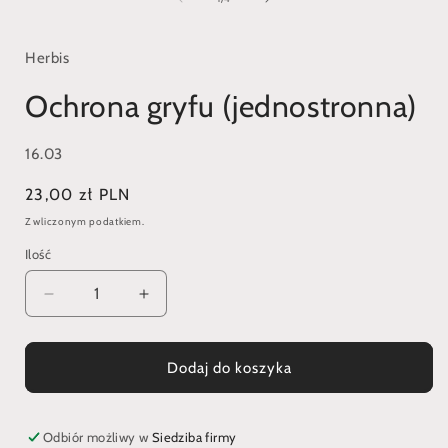
w
oknie
modalnym
Herbis
Ochrona gryfu (jednostronna)
SKU:
16.03
Cena
23,00 zł PLN
regularna
Z wliczonym podatkiem.
Ilość
Zmniejsz
Zwiększ
ilość
ilość
dla
dla
Ochrona
Ochrona
Dodaj do koszyka
gryfu
gryfu
(jednostronna)
(jednostronna)
Odbiór możliwy w
Siedziba firmy