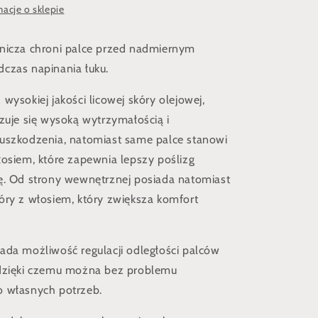
acje o sklepie
nicza chroni palce przed nadmiernym
czas napinania łuku.
wysokiej jakości licowej skóry olejowej,
yzuje się wysoką wytrzymałością i
uszkodzenia, natomiast same palce stanowi
łosiem, które zapewnia lepszy poślizg
ę. Od strony wewnętrznej posiada natomiast
óry z włosiem, który zwiększa komfort
ada możliwość regulacji odległości palców
 dzięki czemu można bez problemu
o własnych potrzeb.