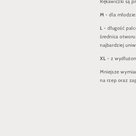
Rękawiczki są p
M
- dla młodzie
L
- długość palc
średnica otworu 
najbardziej uniw
XL
- z wydłużon
Mniejsze wymiar
na rzep oraz za
Udostępnij