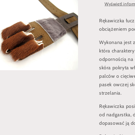
z
Wyświetl inform
media
Rękawiczka łucz
lnym
obciążeniem pod
Wykonana jest z 
która charakter
odpornością na 
skóra pokryta w
z
palców o cięciw
media
pasek owczej sk
strzelania.
lnym
Rękawiczka posi
od nadgarstka,
dopasować ją d