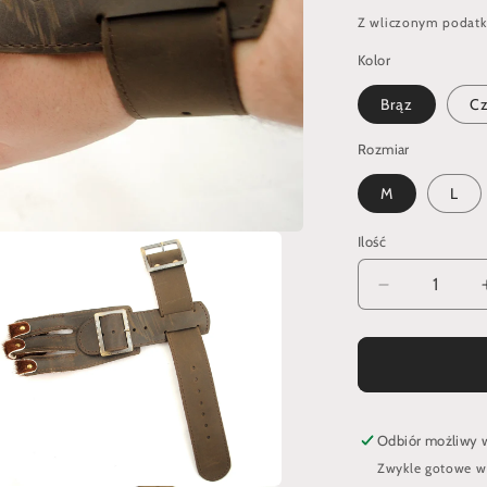
regularna
Z wliczonym podatk
Kolor
Brąz
Cz
Rozmiar
M
L
Ilość
Zmniejsz
ilość
dla
Rękawiczka
łucznicza
włosiana
zapinana
Odbiór możliwy
na
Zwykle gotowe w 
sprzączkę