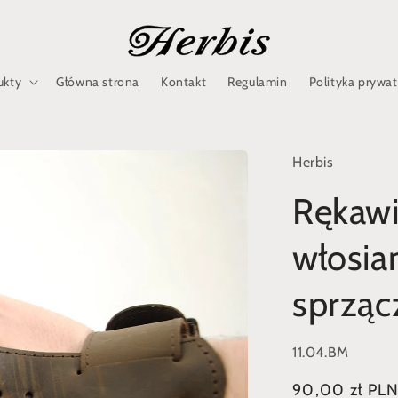
ukty
Główna strona
Kontakt
Regulamin
Polityka prywa
Herbis
Rękawi
włosia
sprząc
SKU:
11.04.BM
Cena
90,00 zł PL