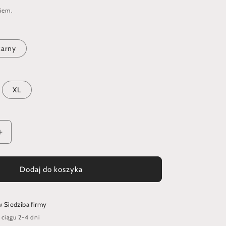
iem.
arny
XL
Zwiększ
ilość
dla
Rękawiczka
Dodaj do koszyka
łucznicza
włosiana
zapinana
 w
Siedziba firmy
na
ciągu 2-4 dni
sprzączkę