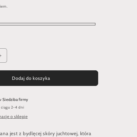
iem.
Zwiększ
ilość
dla
Sakiewka
Dodaj do koszyka
do
pasa
zdobiona
 w
Siedziba firmy
laserowo
ciągu 2-4 dni
-
sowa
acje o sklepie
na jest z bydlęcej skóry juchtowej, która