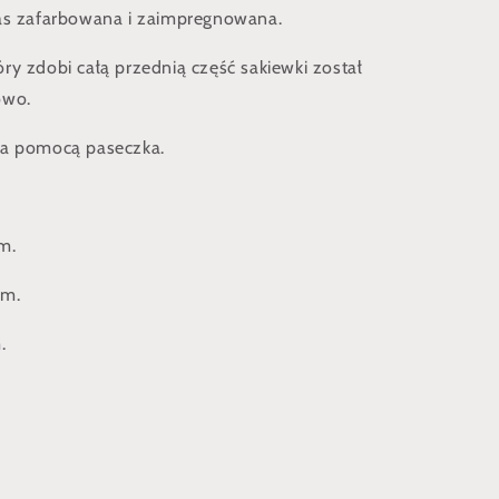
nas zafarbowana i zaimpregnowana.
ry zdobi całą przednią część sakiewki został
owo.
za pomocą paseczka.
m.
cm.
.