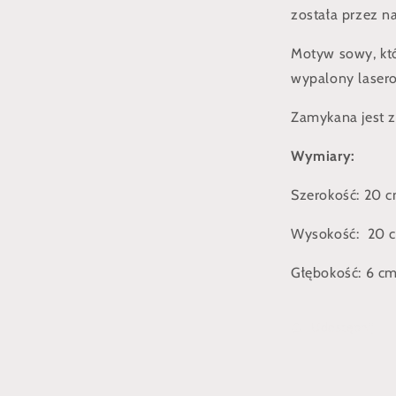
została przez 
lnym
Motyw sowy, któ
wypalony laser
Zamykana jest 
Wymiary:
Szerokość: 20 c
Wysokość: 20 
Głębokość: 6 cm
Udostępnij