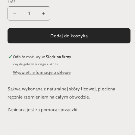
Ilość
Zmniejsz
Zwiększ
ilość
ilość
dla
dla
Sakiewka
Sakiewka
Dodaj do koszyka
średniowieczna
średniowieczna
pleciona
pleciona
rzemieniem
rzemieniem
Odbiór możliwy w
Siedziba firmy
Zwykle gotowe w ciągu 2-4 dni
Wyświetl informacje o sklepie
Sakwa wykonana z naturalnej skóry licowej, pleciona
ręcznie rzemieniem na całym obwodzie.
Zapinana jest za pomocą sprzączki.
Udostępnij