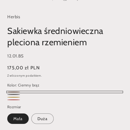
w
oknie
modalnym
Herbis
Sakiewka średniowieczna
pleciona rzemieniem
SKU:
12.01.BS
Cena
175,00 zł PLN
regularna
Z wliczonym podatkiem.
Kolor:
Ciemny brąz
Ciemny
Czarny
Jasny
brąz
Czerwony
Rozmiar
brąz
Mała
Duża