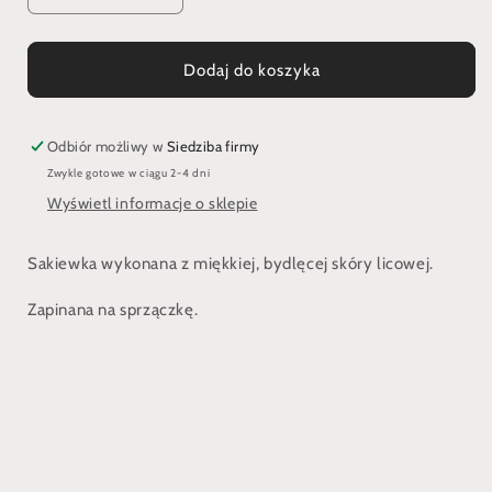
ilość
ilość
dla
dla
Sakiewka
Sakiewka
Dodaj do koszyka
średniowieczna
średniowieczna
w
w
kształcie
kształcie
Odbiór możliwy w
Siedziba firmy
nerki
nerki
Zwykle gotowe w ciągu 2-4 dni
Wyświetl informacje o sklepie
Sakiewka wykonana z miękkiej, bydlęcej skóry licowej.
Zapinana na sprzączkę.
Udostępnij