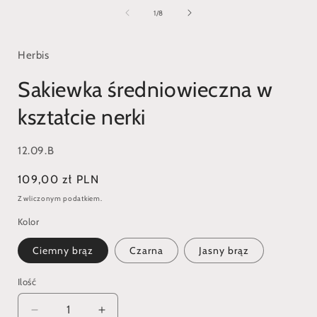
multimedia
1
z
1
/
8
w
oknie
modalnym
Herbis
Sakiewka średniowieczna w
kształcie nerki
SKU:
12.09.B
Cena
109,00 zł PLN
regularna
Z wliczonym podatkiem.
Kolor
Ciemny brąz
Czarna
Jasny brąz
Ilość
Zmniejsz
Zwiększ