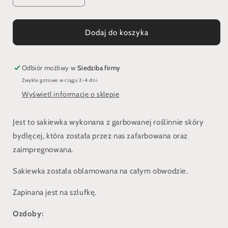
ilość
ilość
dla
dla
Sakiewka
Sakiewka
Dodaj do koszyka
w
w
kształcie
kształcie
gruszki
gruszki
Odbiór możliwy w
Siedziba firmy
ze
ze
Zwykle gotowe w ciągu 2-4 dni
zdobieniami
zdobieniami
Wyświetl informacje o sklepie
z
z
Karos
Karos
Jest to sakiewka wykonana z garbowanej roślinnie skóry
bydlęcej, która została przez nas zafarbowana oraz
zaimpregnowana.
Sakiewka została oblamowana na całym obwodzie.
Zapinana jest na szlufkę.
Ozdoby: