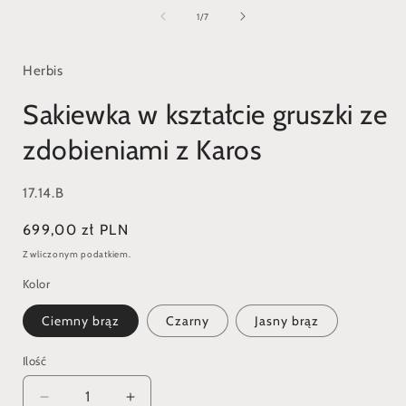
multimedia
1
z
1
/
7
w
oknie
modalnym
Herbis
Sakiewka w kształcie gruszki ze
zdobieniami z Karos
SKU:
17.14.B
Cena
699,00 zł PLN
regularna
Z wliczonym podatkiem.
Kolor
Ciemny brąz
Czarny
Jasny brąz
Ilość
Zmniejsz
Zwiększ