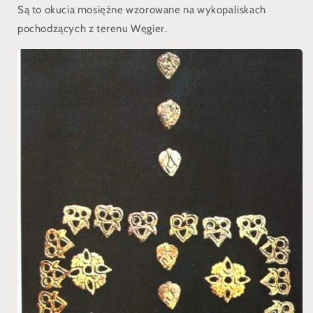
Są to okucia mosiężne wzorowane na wykopaliskach
pochodzących z terenu Węgier.