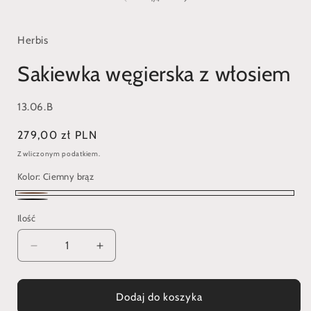
w
oknie
modalnym
Herbis
Sakiewka węgierska z włosiem
SKU:
13.06.B
Cena
279,00 zł PLN
regularna
Z wliczonym podatkiem.
Kolor:
Ciemny brąz
Ciemny
Czarny
Ilość
brąz
Zmniejsz
Zwiększ
ilość
ilość
dla
dla
Sakiewka
Sakiewka
Dodaj do koszyka
węgierska
węgierska