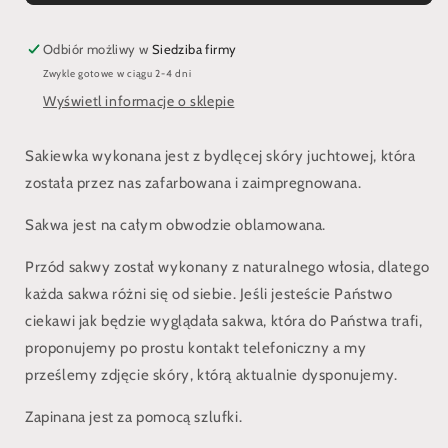
z
z
włosiem
włosiem
Odbiór możliwy w
Siedziba firmy
Zwykle gotowe w ciągu 2-4 dni
Wyświetl informacje o sklepie
Sakiewka wykonana jest z bydlęcej skóry juchtowej, która
została przez nas zafarbowana i zaimpregnowana.
Sakwa jest na całym obwodzie oblamowana.
Przód sakwy został wykonany z naturalnego włosia, dlatego
każda sakwa różni się od siebie. Jeśli jesteście Państwo
ciekawi jak będzie wyglądała sakwa, która do Państwa trafi,
proponujemy po prostu kontakt telefoniczny a my
prześlemy zdjęcie skóry, którą aktualnie dysponujemy.
Zapinana jest za pomocą szlufki.