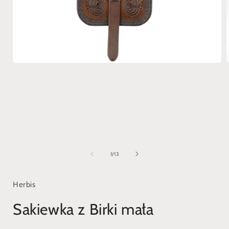
Otwórz
multimedia
1
w
oknie
modalnym
z
1
/
13
Herbis
Sakiewka z Birki mała