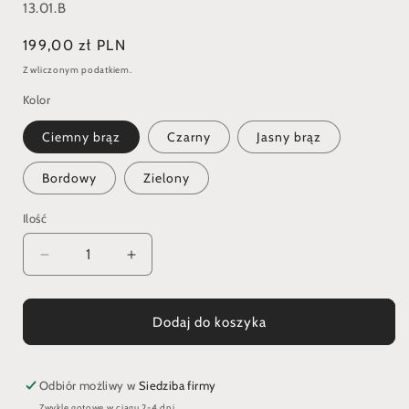
SKU:
13.01.B
Cena
199,00 zł PLN
regularna
Z wliczonym podatkiem.
Kolor
Ciemny brąz
Czarny
Jasny brąz
Bordowy
Zielony
Ilość
Zmniejsz
Zwiększ
ilość
ilość
dla
dla
Sakiewka
Sakiewka
Dodaj do koszyka
z
z
Birki
Birki
mała
mała
Odbiór możliwy w
Siedziba firmy
Zwykle gotowe w ciągu 2-4 dni