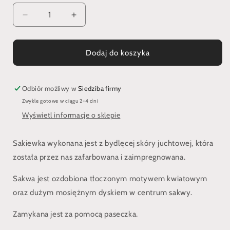
Zmniejsz
Zwiększ
ilość
ilość
dla
dla
Sakwa
Sakwa
Dodaj do koszyka
do
do
pasa
pasa
zdobiona
zdobiona
Odbiór możliwy w
Siedziba firmy
mosiądzem
mosiądzem
Zwykle gotowe w ciągu 2-4 dni
w
w
Wyświetl informacje o sklepie
stylu
stylu
wschodnim
wschodnim
Sakiewka wykonana jest z bydlęcej skóry juchtowej, która
została przez nas zafarbowana i zaimpregnowana.
Sakwa jest ozdobiona tłoczonym motywem kwiatowym
oraz dużym mosiężnym dyskiem w centrum sakwy.
Zamykana jest za pomocą paseczka.