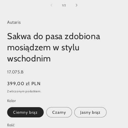
multimedia
1
z
1
/
2
w
oknie
modalnym
Autaris
Sakwa do pasa zdobiona
mosiądzem w stylu
wschodnim
SKU:
17.075.B
Cena
399,00 zł PLN
regularna
Z wliczonym podatkiem.
Kolor
Ciemny brąz
Czarny
Jasny brąz
Ilość