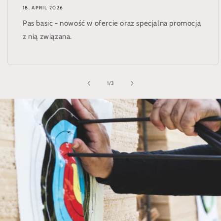
18. APRIL 2026
Pas basic - nowość w ofercie oraz specjalna promocja
z nią związana.
von
1
/
3