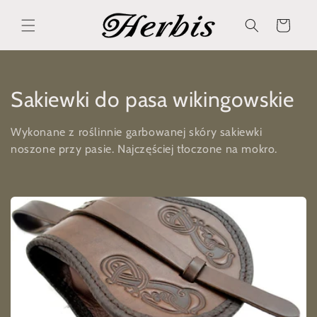
Direkt
zum
Warenkorb
Inhalt
K
Sakiewki do pasa wikingowskie
a
Wykonane z roślinnie garbowanej skóry sakiewki
t
noszone przy pasie. Najczęściej tłoczone na mokro.
e
g
o
r
i