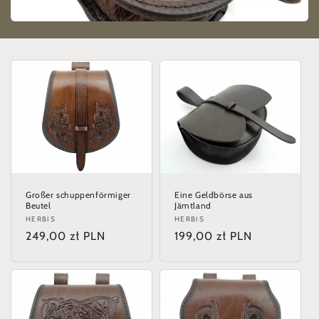
e
:
Großer schuppenförmiger
Eine Geldbörse aus
Beutel
Jämtland
Anbieter:
HERBIS
Anbieter:
HERBIS
Normaler
249,00 zł PLN
Normaler
199,00 zł PLN
Preis
Preis