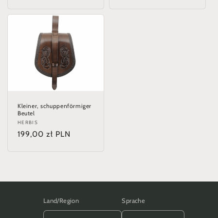
Preis
Preis
Kleiner, schuppenförmiger
Beutel
Anbieter:
HERBIS
Normaler
199,00 zł PLN
Preis
Land/Region
Sprache