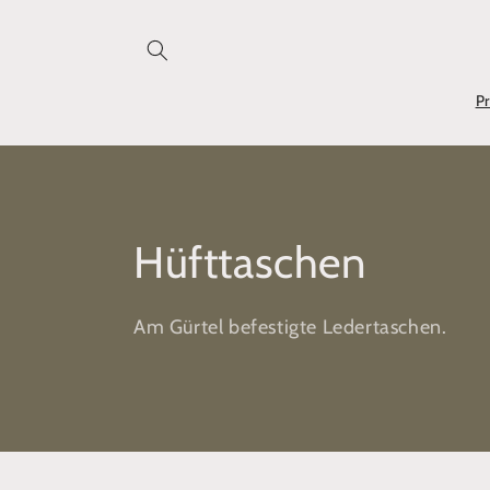
Direkt
zum
Inhalt
P
K
Hüfttaschen
a
Am Gürtel befestigte Ledertaschen.
t
e
g