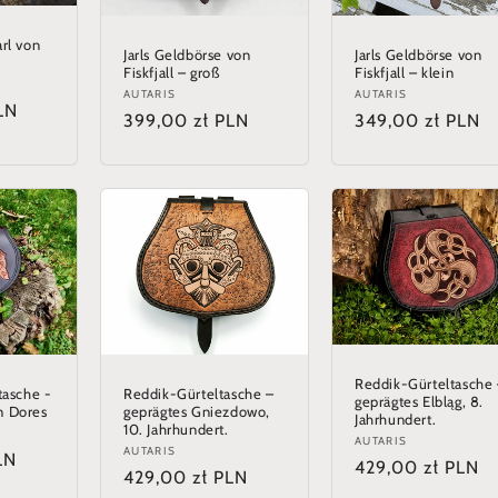
rl von
Jarls Geldbörse von
Jarls Geldbörse von
Fiskfjall – groß
Fiskfjall – klein
Anbieter:
AUTARIS
Anbieter:
AUTARIS
LN
Normaler
399,00 zł PLN
Normaler
349,00 zł PLN
Preis
Preis
Reddik-Gürteltasche
tasche -
Reddik-Gürteltasche –
geprägtes Elbląg, 8.
n Dores
geprägtes Gniezdowo,
Jahrhundert.
10. Jahrhundert.
Anbieter:
AUTARIS
Anbieter:
AUTARIS
LN
Normaler
429,00 zł PLN
Normaler
429,00 zł PLN
Preis