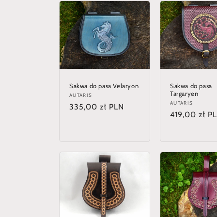
o
r
i
Sakwa do pasa Velaryon
Sakwa do pasa
e
Targaryen
Anbieter:
AUTARIS
Anbieter:
AUTARIS
Normaler
335,00 zł PLN
Normaler
419,00 zł P
:
Preis
Preis