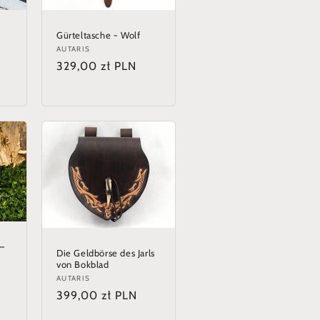
Gürteltasche - Wolf
Anbieter:
AUTARIS
Normaler
329,00 zł PLN
Preis
 –
Die Geldbörse des Jarls
von Bokblad
Anbieter:
AUTARIS
Normaler
399,00 zł PLN
Preis