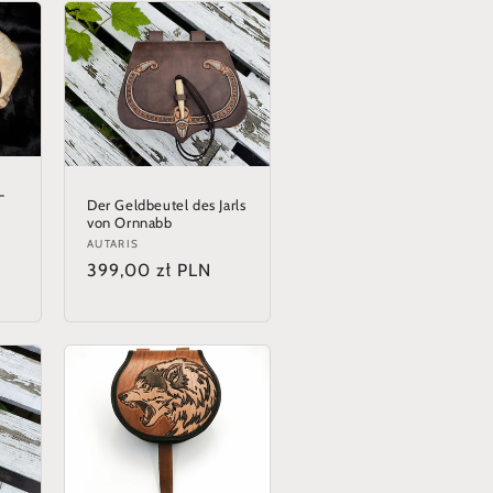
-
Der Geldbeutel des Jarls
von Ornnabb
Anbieter:
AUTARIS
Normaler
399,00 zł PLN
Preis