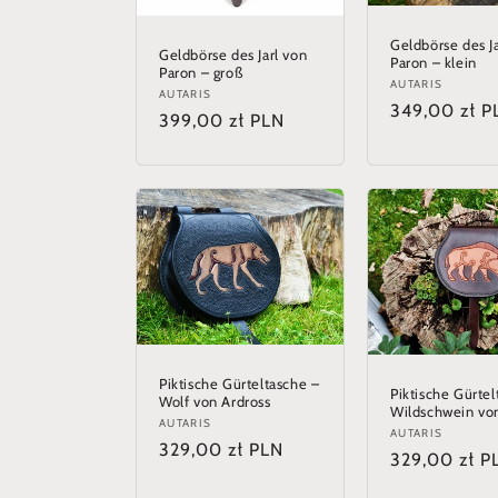
Geldbörse des Ja
Geldbörse des Jarl von
Paron – klein
Paron – groß
Anbieter:
AUTARIS
Anbieter:
AUTARIS
Normaler
349,00 zł P
Normaler
399,00 zł PLN
Preis
Preis
Piktische Gürteltasche –
Piktische Gürtel
Wolf von Ardross
Wildschwein vo
Anbieter:
AUTARIS
Anbieter:
AUTARIS
Normaler
329,00 zł PLN
Normaler
329,00 zł P
Preis
Preis