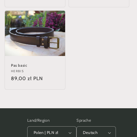
Preis
Pas basic
Anbieter:
HERBIS
Normaler
89,00 zł PLN
Preis
Land/Region
Sprache
Polen | PLN zł
Deutsch