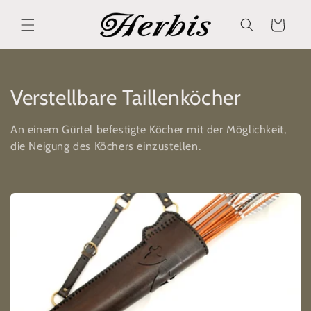
Direkt
zum
Warenkorb
Inhalt
K
Verstellbare Taillenköcher
a
An einem Gürtel befestigte Köcher mit der Möglichkeit,
t
die Neigung des Köchers einzustellen.
e
g
o
r
i