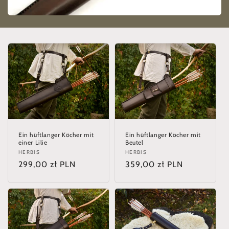
e
:
Ein hüftlanger Köcher mit
Ein hüftlanger Köcher mit
einer Lilie
Beutel
Anbieter:
HERBIS
Anbieter:
HERBIS
Normaler
299,00 zł PLN
Normaler
359,00 zł PLN
Preis
Preis