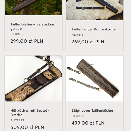
Taillenköcher – verstellbar,
gerade
Taillenlanger Röhrenköcher
Anbieter:
HERBIS
Anbieter:
HERBIS
Normaler
299,00 zł PLN
Normaler
269,00 zł PLN
Preis
Preis
Hüftköcher mit Beutel -
Elliptischer Taillenköcher
Drache
Anbieter:
HERBIS
Anbieter:
AUTARIS
Normaler
499,00 zł PLN
Normaler
509,00 zł PLN
Preis