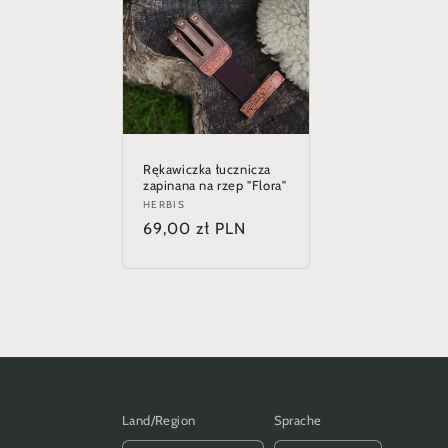
Rękawiczka łucznicza
zapinana na rzep "Flora"
Anbieter:
HERBIS
Normaler
69,00 zł PLN
Preis
Land/Region
Sprache