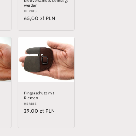
Klettverschluss befestigt
werden
Anbieter:
HERBIS
Normaler
65,00 zł PLN
Preis
Fingerschutz mit
Riemen
Anbieter:
HERBIS
Normaler
29,00 zł PLN
Preis