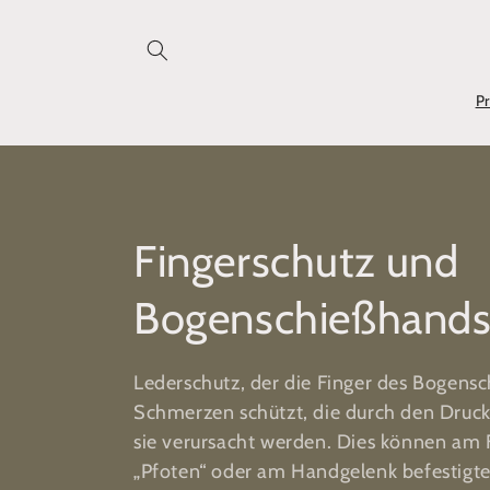
Direkt
zum
Inhalt
P
K
Fingerschutz und
a
Bogenschießhand
t
Lederschutz, der die Finger des Bogens
Schmerzen schützt, die durch den Druc
e
sie verursacht werden. Dies können am F
„Pfoten“ oder am Handgelenk befestigt
g