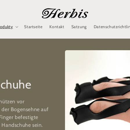
rodukty
Startseite
Kontakt
Satzung
Datenschutzrichtli
schuhe
chützen vor
k der Bogensehne auf
inger befestigte
e Handschuhe sein.