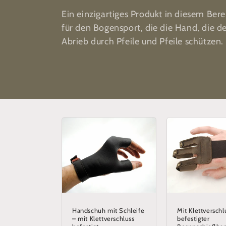
Ein einzigartiges Produkt in diesem Ber
o
für den Bogensport, die die Hand, die d
Abrieb durch Pfeile und Pfeile schützen.
r
i
e
:
Handschuh mit Schleife
Mit Klettverschl
– mit Klettverschluss
befestigter