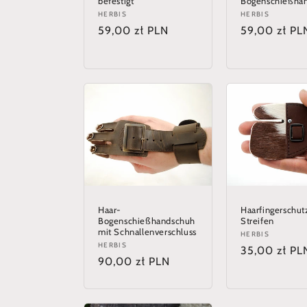
befestigt
Bogenschießha
Anbieter:
HERBIS
Anbieter:
HERBIS
Normaler
59,00 zł PLN
Normaler
59,00 zł PL
Preis
Preis
Haar-
Haarfingerschut
Bogenschießhandschuh
Streifen
mit Schnallenverschluss
Anbieter:
HERBIS
Anbieter:
HERBIS
Normaler
35,00 zł PL
Normaler
90,00 zł PLN
Preis
Preis