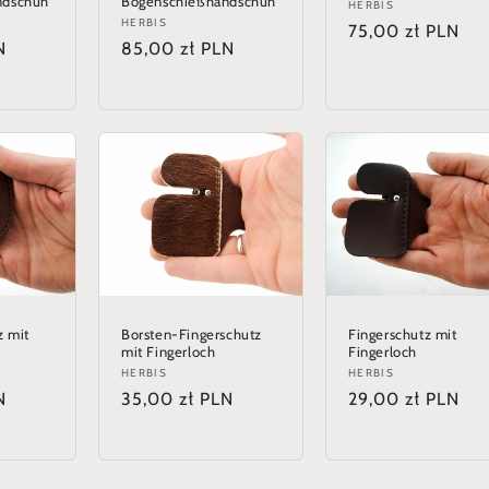
ndschuh
Bogenschießhandschuh
Anbieter:
HERBIS
Anbieter:
HERBIS
Normaler
75,00 zł PLN
N
Normaler
85,00 zł PLN
Preis
Preis
z mit
Borsten-Fingerschutz
Fingerschutz mit
mit Fingerloch
Fingerloch
Anbieter:
HERBIS
Anbieter:
HERBIS
N
Normaler
35,00 zł PLN
Normaler
29,00 zł PLN
Preis
Preis