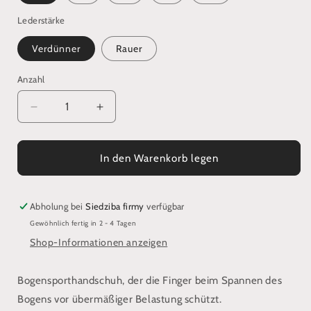
Lederstärke
Verdünner
Rauer
Anzahl
Verringere
Erhöhe
die
die
Menge
Menge
für
für
In den Warenkorb legen
Geflochtener
Geflochtener
Bogenschießhandschuh
Bogenschießhandschuh
Abholung bei
Siedziba firmy
verfügbar
Gewöhnlich fertig in 2 - 4 Tagen
Shop-Informationen anzeigen
Bogensporthandschuh, der die Finger beim Spannen des
Bogens vor übermäßiger Belastung schützt.