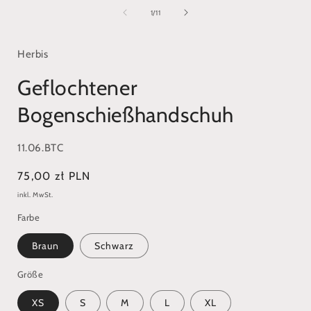
1
in
i
von
1
/
11
Modal
öffnen
ö
Herbis
Geflochtener
Bogenschießhandschuh
SKU:
11.06.BTC
Normaler
75,00 zł PLN
Preis
inkl. MwSt.
Farbe
Braun
Schwarz
Größe
XS
S
M
L
XL