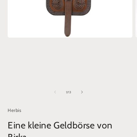
Medien
1
in
i
Modal
öffnen
ö
von
1
/
13
Herbis
Eine kleine Geldbörse von