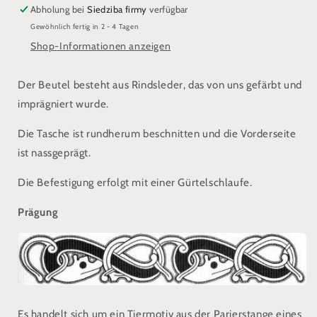
Geldbörse
Geldbörse
Abholung bei
Siedziba firmy
verfügbar
von
von
Gewöhnlich fertig in 2 - 4 Tagen
Birka
Birka
Shop-Informationen anzeigen
Der Beutel besteht aus Rindsleder, das von uns gefärbt und
imprägniert wurde.
Die Tasche ist rundherum beschnitten und die Vorderseite
ist nassgeprägt.
Die Befestigung erfolgt mit einer Gürtelschlaufe.
Prägung
Es handelt sich um ein Tiermotiv aus der Parierstange eines