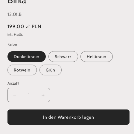
Birka
SKU:
13.01.B
Normaler
199,00 zł PLN
Preis
inkl. MwSt.
Farbe
Dunkelbraun
Schwarz
Hellbraun
Rotwein
Grün
Anzahl
Verringere
Erhöhe
die
die
Menge
Menge
für
für
In den Warenkorb legen
Eine
Eine
kleine
kleine