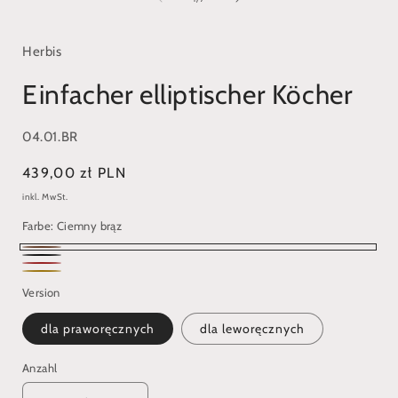
Modal
öffnen
ö
Herbis
Einfacher elliptischer Köcher
SKU:
04.01.BR
Normaler
439,00 zł PLN
Preis
inkl. MwSt.
Farbe:
Ciemny brąz
Ciemny
Czarny
Czerwony
brąz
Jasny
Version
brąz
dla praworęcznych
dla leworęcznych
Anzahl