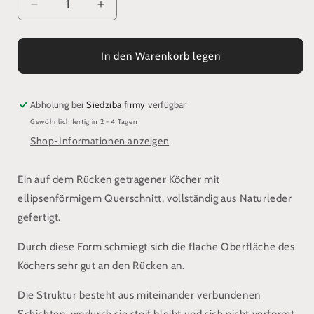
Verringere
Erhöhe
die
die
Menge
Menge
für
für
In den Warenkorb legen
Einfacher
Einfacher
elliptischer
elliptischer
Köcher
Köcher
Abholung bei
Siedziba firmy
verfügbar
Gewöhnlich fertig in 2 - 4 Tagen
Shop-Informationen anzeigen
Ein auf dem Rücken getragener Köcher mit
ellipsenförmigem Querschnitt, vollständig aus Naturleder
gefertigt.
Durch diese Form schmiegt sich die flache Oberfläche des
Köchers sehr gut an den Rücken an.
Die Struktur besteht aus miteinander verbundenen