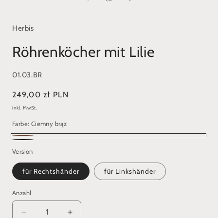
Modal
öffnen
ö
Herbis
Röhrenköcher mit Lilie
SKU:
01.03.BR
Normaler
249,00 zł PLN
Preis
inkl. MwSt.
Farbe:
Ciemny brąz
Ciemny
Czarny
Version
brąz
für Rechtshänder
für Linkshänder
Anzahl
Verringere
Erhöhe