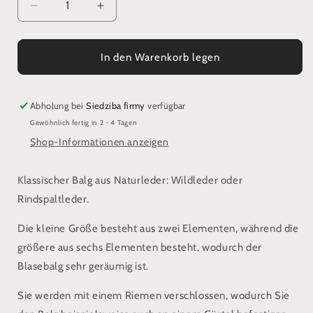
Verringere
Erhöhe
die
die
Menge
Menge
für
für
In den Warenkorb legen
Balg
Balg
Abholung bei
Siedziba firmy
verfügbar
Gewöhnlich fertig in 2 - 4 Tagen
Shop-Informationen anzeigen
Klassischer Balg aus Naturleder: Wildleder oder
Rindspaltleder.
Die kleine Größe besteht aus zwei Elementen, während die
größere aus sechs Elementen besteht, wodurch der
Blasebalg sehr geräumig ist.
Sie werden mit einem Riemen verschlossen, wodurch Sie