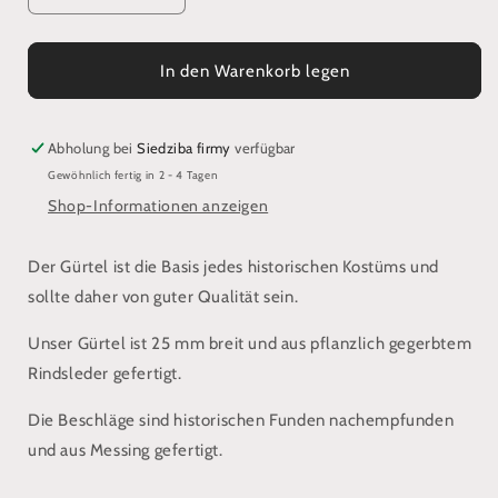
die
die
Menge
Menge
für
für
In den Warenkorb legen
Frühmittelalterlicher
Frühmittelalterlicher
Gürtel
Gürtel
mit
mit
Abholung bei
Siedziba firmy
verfügbar
Beschlägen
Beschlägen
Gewöhnlich fertig in 2 - 4 Tagen
Shop-Informationen anzeigen
Der Gürtel ist die Basis jedes historischen Kostüms und
sollte daher von guter Qualität sein.
Unser Gürtel ist 25 mm breit und aus pflanzlich gegerbtem
Rindsleder gefertigt.
Die Beschläge sind historischen Funden nachempfunden
und aus Messing gefertigt.