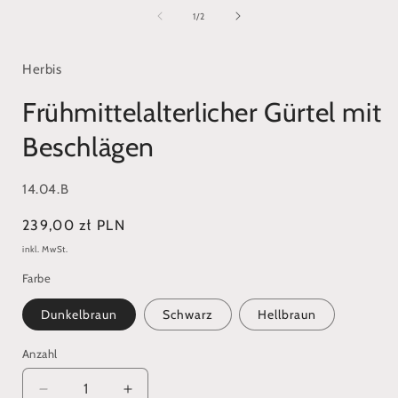
1
in
i
von
1
/
2
Modal
öffnen
ö
Herbis
Frühmittelalterlicher Gürtel mit
Beschlägen
SKU:
14.04.B
Normaler
239,00 zł PLN
Preis
inkl. MwSt.
Farbe
Dunkelbraun
Schwarz
Hellbraun
Anzahl
Verringere
Erhöhe