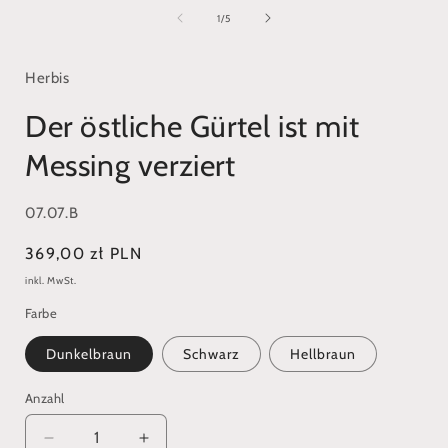
1
in
i
von
1
/
5
Modal
öffnen
ö
Herbis
Der östliche Gürtel ist mit
Messing verziert
SKU:
07.07.B
Normaler
369,00 zł PLN
Preis
inkl. MwSt.
Farbe
Dunkelbraun
Schwarz
Hellbraun
Anzahl
Verringere
Erhöhe