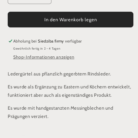
die
die
Menge
Menge
für
für
In den Warenkorb legen
Der
Der
östliche
östliche
Gürtel
Gürtel
Abholung bei
Siedziba firmy
verfügbar
ist
ist
Gewöhnlich fertig in 2 - 4 Tagen
mit
mit
Shop-Informationen anzeigen
Messing
Messing
verziert
verziert
Ledergürtel aus pflanzlich gegerbtem Rindsleder.
Es wurde als Ergänzung zu Eastern und Köchern entwickelt,
funktioniert aber auch als eigenständiges Produkt.
Es wurde mit handgestanzten Messingblechen und
Prägungen verziert.
Aktie