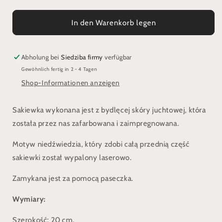
die
die
Menge
Menge
für
für
In den Warenkorb legen
Sakiewka
Sakiewka
do
do
pasa
pasa
Abholung bei
Siedziba firmy
verfügbar
zdobiona
zdobiona
Gewöhnlich fertig in 2 - 4 Tagen
laserowo
laserowo
Shop-Informationen anzeigen
-
-
niedźwiedź
niedźwiedź
Sakiewka wykonana jest z bydlęcej skóry juchtowej, która
została przez nas zafarbowana i zaimpregnowana.
Motyw niedźwiedzia, który zdobi całą przednią część
sakiewki został wypalony laserowo.
Zamykana jest za pomocą paseczka.
Wymiary:
Szerokość: 20 cm.