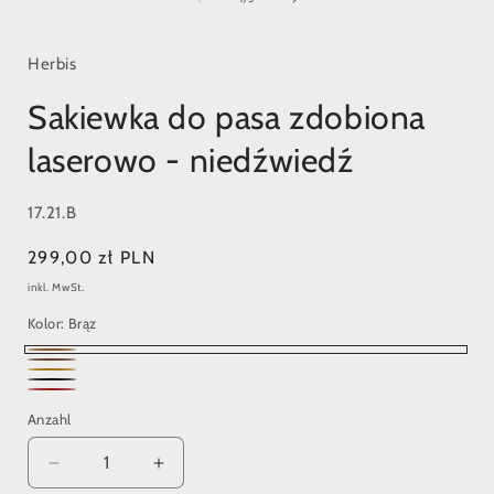
Modal
öffnen
ö
Herbis
Sakiewka do pasa zdobiona
laserowo - niedźwiedź
SKU:
17.21.B
Normaler
299,00 zł PLN
Preis
inkl. MwSt.
Kolor:
Brąz
Brąz
Ciemny
Jasny
Czarny
brąz
Czerwony
brąz
Anzahl
Verringere
Erhöhe