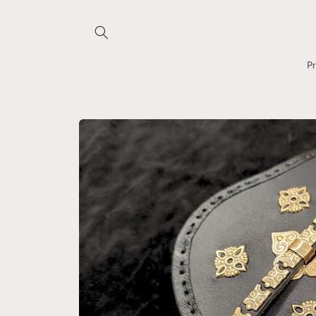
Direkt
zum
Inhalt
P
Zu
Produktinformationen
springen