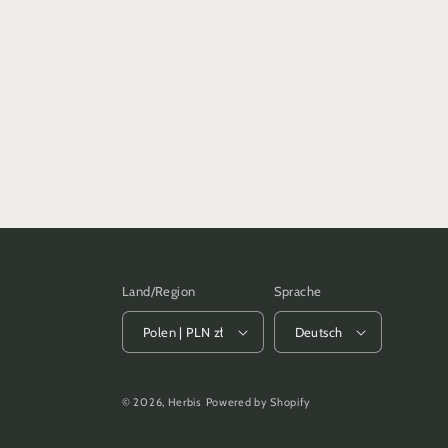
Land/Region
Sprache
Polen | PLN zł
Deutsch
© 2026,
Herbis
Powered by Shopify