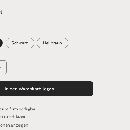
N
Schwarz
Hellbraun
Erhöhe
die
Menge
für
In den Warenkorb legen
Eine
ge
birnenförmige
Handtasche
dziba firmy
verfügbar
mit
 in 2 - 4 Tagen
en
Verzierungen
aus
ionen anzeigen