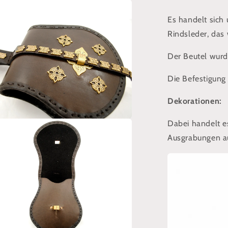
Przemyśl
l
Es handelt sich
n
Rindsleder, das 
Der Beutel wur
Die Befestigung 
Dekorationen:
en
Dabei handelt e
Ausgrabungen a
l
n