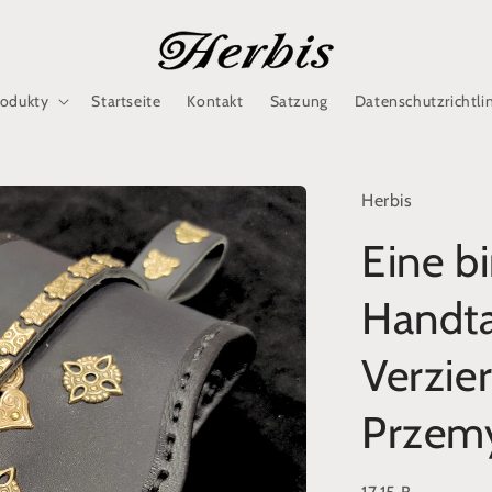
rodukty
Startseite
Kontakt
Satzung
Datenschutzrichtli
Herbis
Eine b
Handta
Verzie
Przem
SKU: