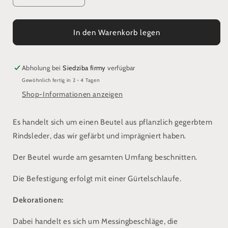
die
die
Menge
Menge
für
für
In den Warenkorb legen
Ein
Ein
schuppenförmiger
schuppenförmiger
Beutel
Beutel
Abholung bei
Siedziba firmy
verfügbar
mit
mit
Gewöhnlich fertig in 2 - 4 Tagen
Rosta-
Rosta-
Shop-Informationen anzeigen
Dekorationen
Dekorationen
Es handelt sich um einen Beutel aus pflanzlich gegerbtem
Rindsleder, das wir gefärbt und imprägniert haben.
Der Beutel wurde am gesamten Umfang beschnitten.
Die Befestigung erfolgt mit einer Gürtelschlaufe.
Dekorationen:
Dabei handelt es sich um Messingbeschläge, die