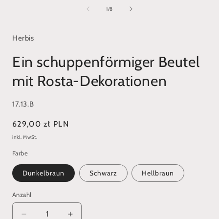
1
in
i
von
1
/
8
Modal
öffnen
ö
Herbis
Ein schuppenförmiger Beutel
mit Rosta-Dekorationen
SKU:
17.13.B
Normaler
629,00 zł PLN
Preis
inkl. MwSt.
Farbe
Dunkelbraun
Schwarz
Hellbraun
Anzahl
Verringere
Erhöhe