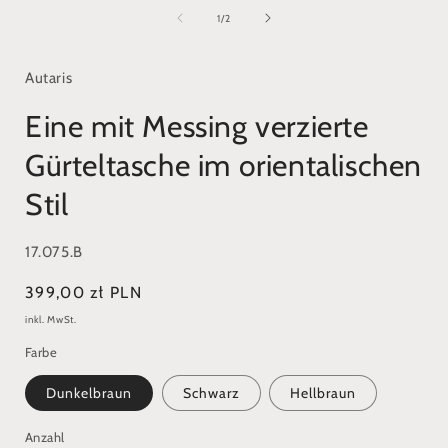
1
in
i
von
1
/
2
Modal
öffnen
ö
Autaris
Eine mit Messing verzierte
Gürteltasche im orientalischen
Stil
SKU:
17.075.B
Normaler
399,00 zł PLN
Preis
inkl. MwSt.
Farbe
Dunkelbraun
Schwarz
Hellbraun
Anzahl