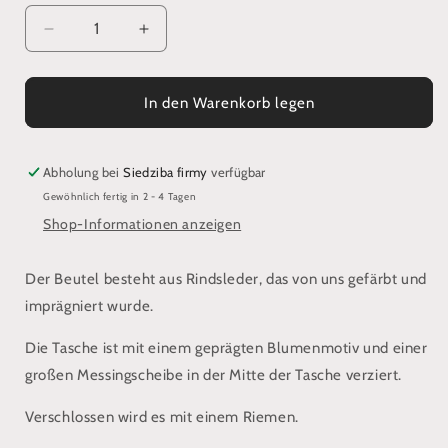
Verringere
Erhöhe
die
die
Menge
Menge
für
für
In den Warenkorb legen
Eine
Eine
mit
mit
Messing
Messing
Abholung bei
Siedziba firmy
verfügbar
verzierte
verzierte
Gewöhnlich fertig in 2 - 4 Tagen
Gürteltasche
Gürteltasche
Shop-Informationen anzeigen
im
im
orientalischen
orientalischen
Stil
Stil
Der Beutel besteht aus Rindsleder, das von uns gefärbt und
imprägniert wurde.
Die Tasche ist mit einem geprägten Blumenmotiv und einer
großen Messingscheibe in der Mitte der Tasche verziert.
Verschlossen wird es mit einem Riemen.