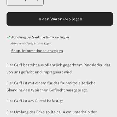
Verringere
Erhöhe
die
die
Menge
Menge
für
für
In den Warenkorb legen
Hornhalter
Hornhalter
mit
mit
dekorativer
dekorativer
Abholung bei
Siedziba firmy
verfügbar
Prägung
Prägung
Gewöhnlich fertig in 2 - 4 Tagen
Shop-Informationen anzeigen
Der Griff besteht aus pflanzlich gegerbtem Rindsleder, das
von uns gefärbt und imprägniert wird.
Der Griff ist mit einem für das frühmittelalterliche
Skandinavien typischen Geflecht nassgeprägt.
Der Griff ist am Gürtel befestigt.
Der Umfang der Ecke sollte ca. 4 cm unterhalb der