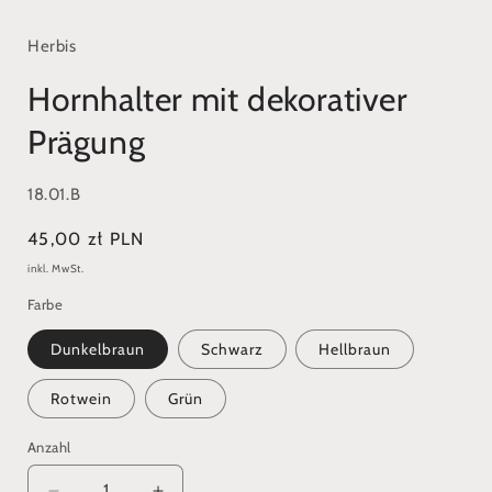
1
in
Modal
Herbis
öffnen
Hornhalter mit dekorativer
Prägung
SKU:
18.01.B
Normaler
45,00 zł PLN
Preis
inkl. MwSt.
Farbe
Dunkelbraun
Schwarz
Hellbraun
Rotwein
Grün
Anzahl